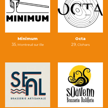
Minimum
Octa
35
29
,
Montreuil sur Ille
, Clohars