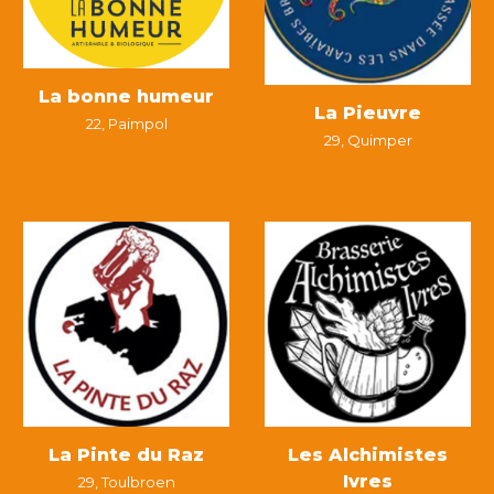
La bonne humeur
La Pieuvre
22,
Paimpol
29,
Quimper
La Pinte du Raz
Les Alchimistes
Ivres
29, Toulbroen