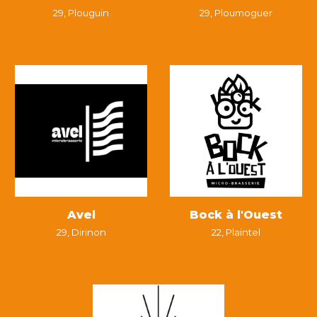
29, Plou
guin
29,
Ploumoguer
Avel
Bock à l'Ouest
29,
Dirinon
22,
Plaintel