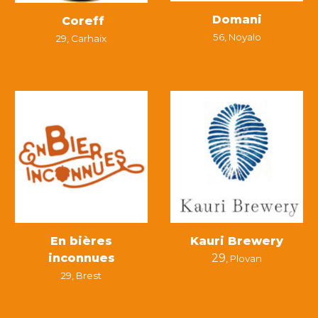
Domani
Coreff
56,
Noyalo
29,
Carhaix
En bières
Kauri Brewery
inconnues
29
, Plovan
29,
Brest