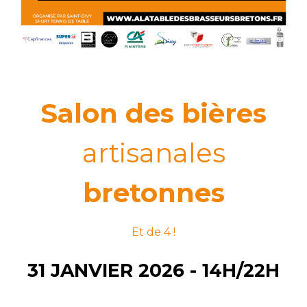
S
alon des bières
artisanales
bretonnes
Et de 4 !
31
JANVIER
202
6
- 14H/22H