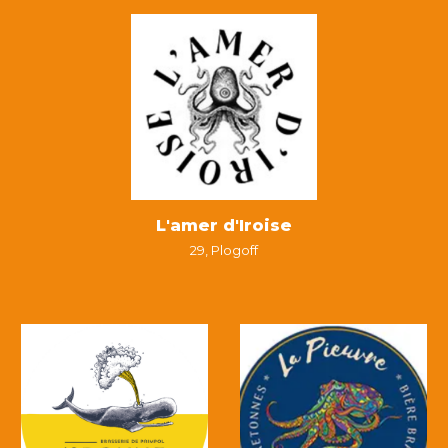
L'amer d'Iroise
29,
Plogoff