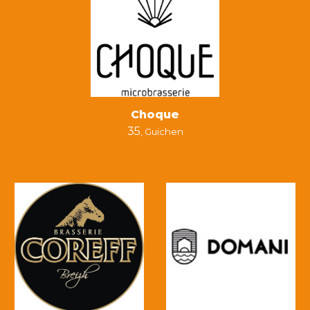
Choque
35
,
Guichen