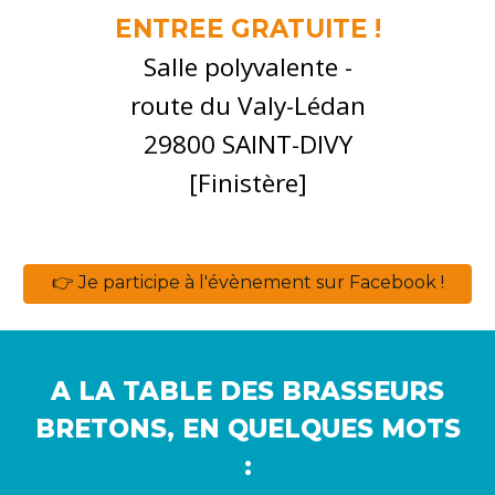
ENTREE GRATUITE !
Salle polyvalente -
route du Valy-Lédan
29800 SAINT-DIVY
[Finistère]
👉 Je participe à l'évènement sur Facebook !
A LA TABLE DES BRASSEURS
BRETONS, EN QUELQUES MOTS
: